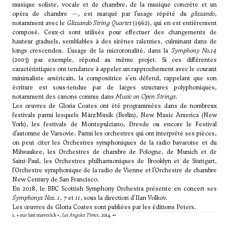
musique soliste, vocale et de chambre, de la musique concrète et un
opéra de chambre —, est marqué par l’usage répété du
glissando
,
notamment avec le
Glissando String Quartet
(1962), qui en est entièrement
composé. Ceux-ci sont utilisés pour effectuer des changements de
hauteur graduels, semblables à des sirènes ralenties, culminant dans de
longs crescendos. L’usage de la microtonalité, dans la
Symphony No.14
(2003) par exemple, répond au même projet. Si ces différentes
caractéristiques ont tendance à appeler un rapprochement avec le courant
minimaliste américain, la compositrice s’en défend, rappelant que son
écriture est sous-tendue par de larges structures polyphoniques,
notamment des canons comme dans
Music on Open Strings
.
Les œuvres de Gloria Coates ont été programmées dans de nombreux
festivals parmi lesquels MärzMusik (Berlin), New Music America (New
York), les festivals de Montepulciano, Dresde ou encore le Festival
d’automne de Varsovie. Parmi les orchestres qui ont interprété ses pièces,
on peut citer les Orchestres symphoniques de la radio bavaroise et du
Milwaukee, les Orchestres de chambre de Pologne, de Munich et de
Saint-Paul, les Orchestres philharmoniques de Brooklyn et de Stuttgart,
l’Orchestre symphonique de la radio de Vienne et l’Orchestre de chambre
New Century de San Francisco.
En 2018, le BBC Scottish Symphony Orchestra présente en concert ses
Symphonys Nos. 1
,
7
et
11
, sous la direction d’Ilan Volkov.
Les œuvres de Gloria Coates sont publiées par les éditions Peters.
1. « our last maverick »,
Los Angeles Times
, 2014.
↩