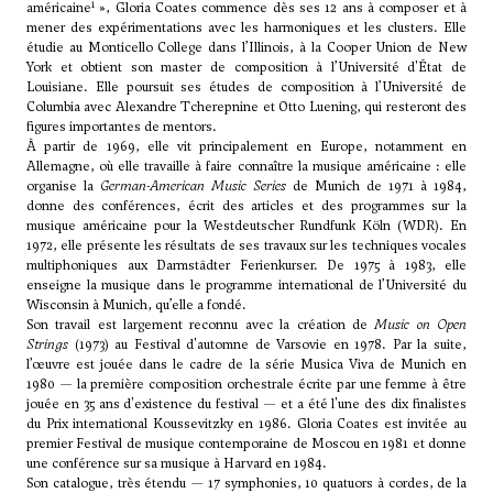
1
américaine
», Gloria Coates commence dès ses 12 ans à composer et à
mener des expérimentations avec les harmoniques et les clusters. Elle
étudie au Monticello College dans l’Illinois, à la Cooper Union de New
York et obtient son master de composition à l’Université d'État de
Louisiane. Elle poursuit ses études de composition à l’Université de
Columbia avec Alexandre Tcherepnine et Otto Luening, qui resteront des
figures importantes de mentors.
À partir de 1969, elle vit principalement en Europe, notamment en
Allemagne, où elle travaille à faire connaître la musique américaine : elle
organise la
German-American Music Series
de Munich de 1971 à 1984,
donne des conférences, écrit des articles et des programmes sur la
musique américaine pour la Westdeutscher Rundfunk Köln (WDR). En
1972, elle présente les résultats de ses travaux sur les techniques vocales
multiphoniques aux Darmstädter Ferienkurser. De 1975 à 1983, elle
enseigne la musique dans le programme international de l’Université du
Wisconsin à Munich, qu’elle a fondé.
Son travail est largement reconnu avec la création de
Music on Open
Strings
(1973) au Festival d'automne de Varsovie en 1978. Par la suite,
l’œuvre est jouée dans le cadre de la série Musica Viva de Munich en
1980 — la première composition orchestrale écrite par une femme à être
jouée en 35 ans d'existence du festival — et a été l'une des dix finalistes
du Prix international Koussevitzky en 1986. Gloria Coates est invitée au
premier Festival de musique contemporaine de Moscou en 1981 et donne
une conférence sur sa musique à Harvard en 1984.
Son catalogue, très étendu — 17 symphonies, 10 quatuors à cordes, de la